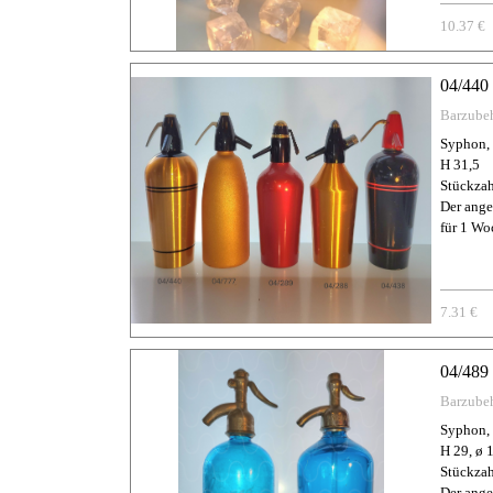
10.37 €
04/440
Barzube
Syphon, 
H 31,5
Stückzah
Der ange
für 1 Wo
7.31 €
04/489
Barzube
Syphon, 
H 29, ø 
Stückzah
Der ange