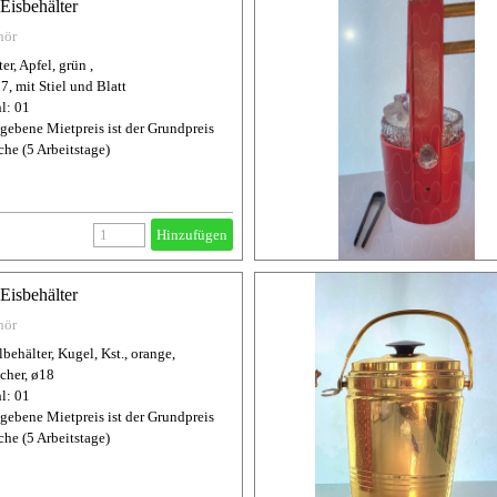
Eisbehälter
hör
er, Apfel, grün ,
7, mit Stiel und Blatt
l: 01
gebene Mietpreis ist der Grundpreis
che (5 Arbeitstage)
Hinzufügen
Eisbehälter
hör
behälter, Kugel, Kst., orange,
öcher, ø18
l: 01
gebene Mietpreis ist der Grundpreis
che (5 Arbeitstage)