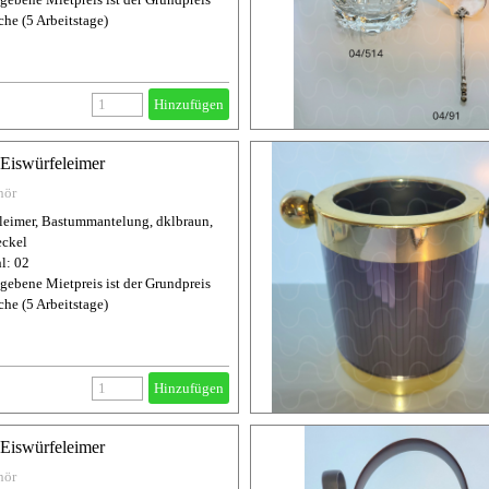
che (5 Arbeitstage)
Hinzufügen
 Eiswürfeleimer
hör
leimer, Bastummantelung, dklbraun,
ckel
l: 02
gebene Mietpreis ist der Grundpreis
che (5 Arbeitstage)
Hinzufügen
 Eiswürfeleimer
hör