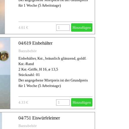
für 1 Woche (5 Arbeitstage)
4.61 €
Hinzufügen
04/619 Eisbehälter
Barzubehör
Eisbehälter, Kst., bräunlich glänzend, goldf.
Kst.-Rand
2 Kst.-Griffe, H 16, ø 13,5
Stückzahl: 01
Der angegebene Mietpreis ist der Grundpreis
für 1 Woche (5 Arbeitstage)
4.33 €
Hinzufügen
04/751 Eiswürfeleimer
Barzubehör