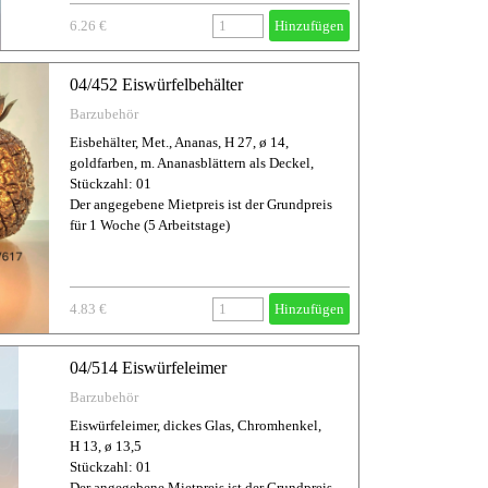
6.26 €
Hinzufügen
04/452 Eiswürfelbehälter
Barzubehör
Eisbehälter, Met., Ananas, H 27, ø 14,
goldfarben, m. Ananasblättern als Deckel,
Stückzahl: 01
Der angegebene Mietpreis ist der Grundpreis
für 1 Woche (5 Arbeitstage)
4.83 €
Hinzufügen
04/514 Eiswürfeleimer
Barzubehör
Eiswürfeleimer, dickes Glas, Chromhenkel,
H 13, ø 13,5
Stückzahl: 01
Der angegebene Mietpreis ist der Grundpreis