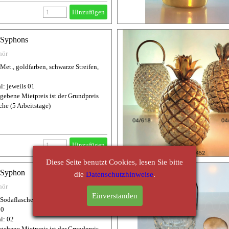
Hinzufügen
 Syphons
hör
Met., goldfarben, schwarze Streifen,
l: jeweils 01
gebene Mietpreis ist der Grundpreis
che (5 Arbeitstage)
Hinzufügen
Diese Seite benutzt Cookies, lesen Sie bitte
 Syphon
die
Datenschutzhinweise
.
hör
Einverstanden
Sodaflasche, Glas, blau, antik,
10
l: 02
gebene Mietpreis ist der Grundpreis