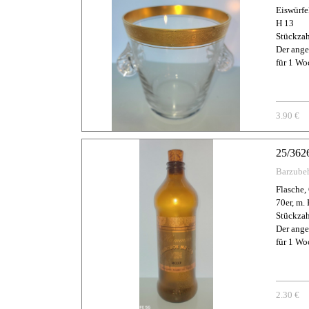
Eiswürfel
H 13
Stückzah
Der ange
für 1 Wo
3.90 €
25/362
Barzube
Flasche, 
70er, m.
Stückzah
Der ange
für 1 Wo
2.30 €