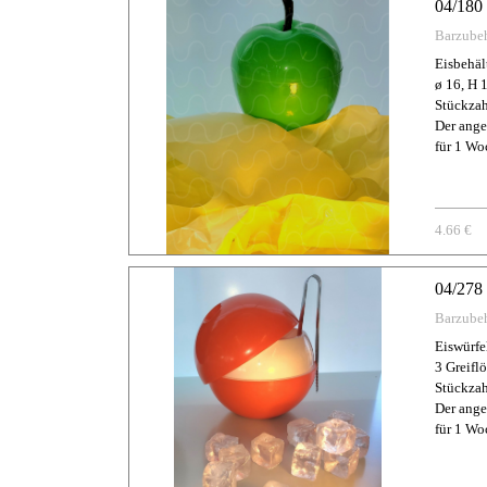
04/180 
Barzube
Eisbehält
ø 16, H 1
Stückzah
Der ange
für 1 Wo
4.66 €
04/278 
Barzube
Eiswürfel
3 Greifl
Stückzah
Der ange
für 1 Wo