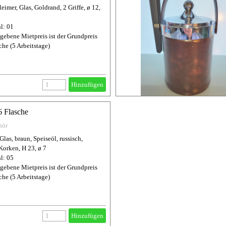
eimer, Glas, Goldrand, 2 Griffe, ø 12,
l: 01
gebene Mietpreis ist der Grundpreis
che (5 Arbeitstage)
Hinzufügen
6 Flasche
hör
Glas, braun, Speiseöl, russisch,
 Korken, H 23, ø 7
l: 05
gebene Mietpreis ist der Grundpreis
che (5 Arbeitstage)
Hinzufügen