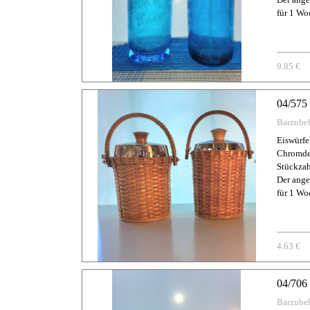
für 1 Wo
9.85 €
04/575
Barzube
Eiswürfe
Chromde
Stückzah
Der ange
für 1 Wo
4.63 €
04/706
Barzube