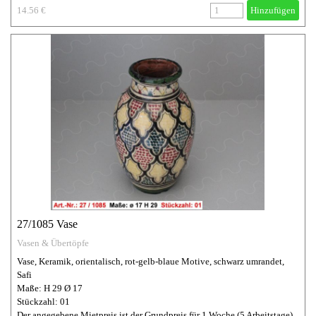
14.56 €
Hinzufügen
27/1085 Vase
Vasen & Übertöpfe
Vase, Keramik, orientalisch, rot-gelb-blaue Motive, schwarz umrandet,
Safi
Maße: H 29 Ø 17
Stückzahl: 01
Der angegebene Mietpreis ist der Grundpreis für 1 Woche (5 Arbeitstage).