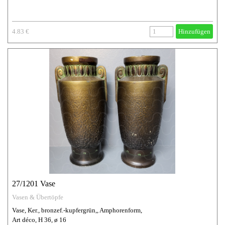
4.83 €
Hinzufügen
27/1201 Vase
Vasen & Übertöpfe
Vase, Ker., bronzef.-kupfergrün,, Amphorenform,
Art déco, H 36, ø 16