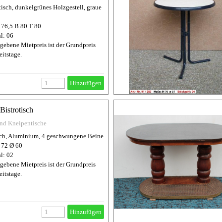
isch, dunkelgrünes Holzgestell, graue
76,5 B 80 T 80
l: 06
gebene Mietpreis ist der Grundpreis
eitstage.
Hinzufügen
Bistrotisch
und Kneipentische
sch, Aluminium, 4 geschwungene Beine
 72 Ø 60
l: 02
gebene Mietpreis ist der Grundpreis
eitstage.
Hinzufügen