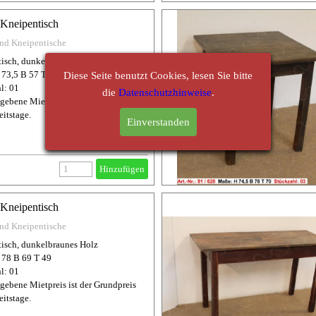
 Kneipentisch
und Kneipentische
isch, dunkelbraunes Holz
73,5 B 57 T 57
Diese Seite benutzt Cookies, lesen Sie bitte
l: 01
die
Datenschutzhinweise
.
gebene Mietpreis ist der Grundpreis
eitstage.
Einverstanden
Hinzufügen
 Kneipentisch
und Kneipentische
isch, dunkelbraunes Holz
 78 B 69 T 49
l: 01
gebene Mietpreis ist der Grundpreis
eitstage.