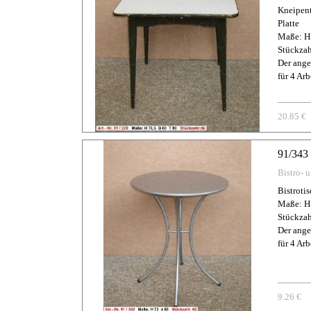
Kneipent
Platte
Maße: H 
Stückzah
Der ange
für 4 Arb
20.85 €
91/343 
Bistro- 
Bistroti
Maße: H
Stückzah
Der ange
für 4 Arb
9.26 €