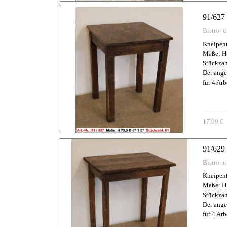
91/627
Bistro- 
Kneipent
Maße: H 
Stückzah
Der ange
für 4 Arb
17.09 €
91/629
Bistro- 
Kneipent
Maße: H
Stückzah
Der ange
für 4 Arb