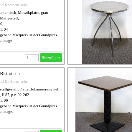
und Kneipentische
Gartentisch, Mosaikplatte, grau-
Met.gestell,.
70,
l: 04
gebene Mietpreis ist der Grundpreis
eitstage
Hinzufügen
Bistrotisch
und Kneipentische
etallgestell, Platte Holzmaserung hell,
, H 87, p.z. 92-262
l: 06
gebene Mietpreis ist der Grundpreis
eitstage.