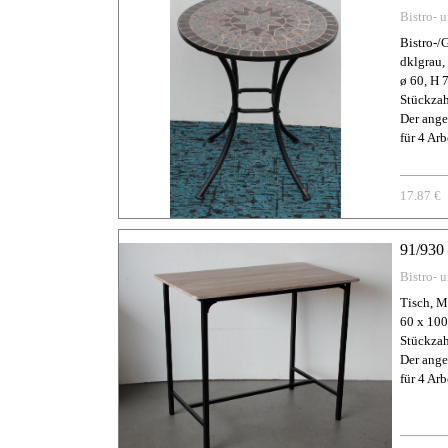
Bistro- 
Bistro-/
dklgrau, 
ø 60, H 
Stückzah
Der ange
für 4 Arb
17.87 €
91/930 
Bistro- 
Tisch, M
60 x 100
Stückzah
Der ange
für 4 Arb