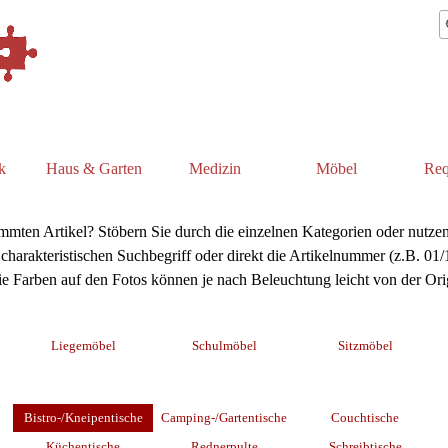
k
Haus & Garten
Medizin
Möbel
Req
immten Artikel? Stöbern Sie durch die einzelnen Kategorien oder nutzen
charakteristischen Suchbegriff oder direkt die Artikelnummer (z.B. 01
ie Farben auf den Fotos können je nach Beleuchtung leicht von der Or
Liegemöbel
Schulmöbel
Sitzmöbel
Bistro-/Kneipentische
Camping-/Gartentische
Couchtische
Küchentische
Rednerpulte
Schreibtische