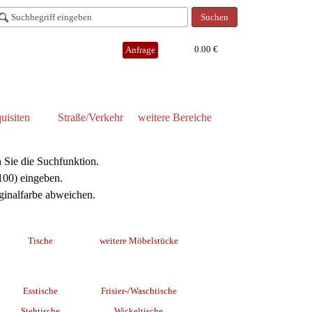
Suchen
0.00 €
Anfrage
uisiten
Straße/Verkehr
weitere Bereiche
 Sie die Suchfunktion.
/100) eingeben.
iginalfarbe abweichen.
Tische
weitere Möbelstücke
Esstische
Frisier-/Waschtische
Stehtische
Wickeltische